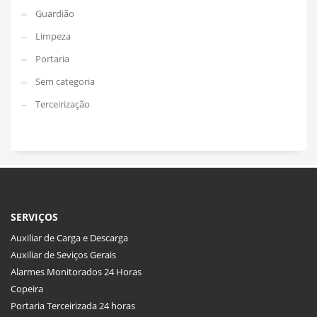
Guardião
Limpeza
Portaria
Sem categoria
Terceirização
SERVIÇOS
Auxiliar de Carga e Descarga
Auxiliar de Seviços Gerais
Alarmes Monitorados 24 Horas
Copeira
Portaria Terceirizada 24 horas